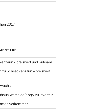
chen 2017
MENTARE
enzaun – preiswert und wirksam
n
zu
Schneckenzaun – preiswert
dwuchs
haus-wama.de/shop/
zu
Inventur
ommen verkommen