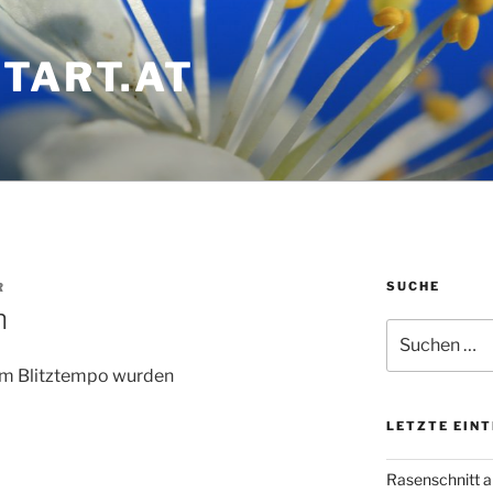
TART.AT
SUCHE
R
n
Suchen
nach:
 Im Blitztempo wurden
LETZTE EIN
Rasenschnitt a