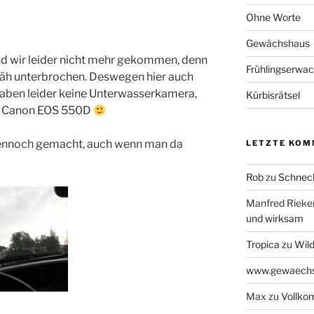
Ohne Worte
Gewächshaus
nd wir leider nicht mehr gekommen, denn
Frühlingserwa
 jäh unterbrochen. Deswegen hier auch
 haben leider keine Unterwasserkamera,
Kürbisrätsel
re Canon EOS 550D
 dennoch gemacht, auch wenn man da
LETZTE KOM
Rob
zu
Schneck
Manfred Rieke
und wirksam
Tropica
zu
Wil
www.gewaechs
Max
zu
Vollk