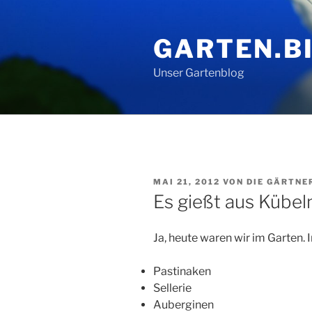
Zum
Inhalt
GARTEN.BI
springen
Unser Gartenblog
VERÖFFENTLICHT
MAI 21, 2012
VON
DIE GÄRTNE
AM
Es gießt aus Kübel
Ja, heute waren wir im Garten.
Pastinaken
Sellerie
Auberginen