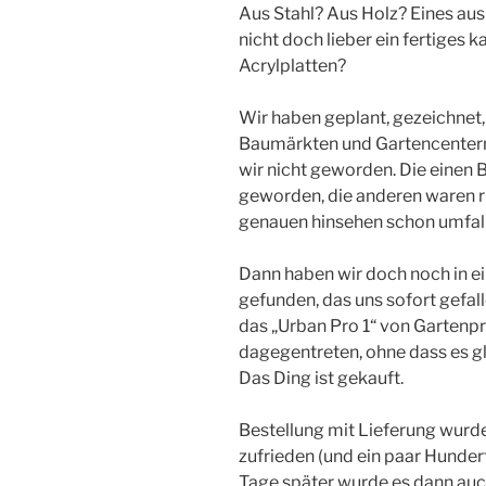
Aus Stahl? Aus Holz? Eines au
nicht doch lieber ein fertiges
Acrylplatten?
Wir haben geplant, gezeichnet, i
Baumärkten und Gartencentern
wir nicht geworden. Die einen
geworden, die anderen waren r
genauen hinsehen schon umfalle
Dann haben wir doch noch in 
gefunden, das uns sofort gefalle
das „Urban Pro 1“ von Gartenp
dagegentreten, ohne dass es gle
Das Ding ist gekauft.
Bestellung mit Lieferung wurde
zufrieden (und ein paar Hunder
Tage später wurde es dann auch