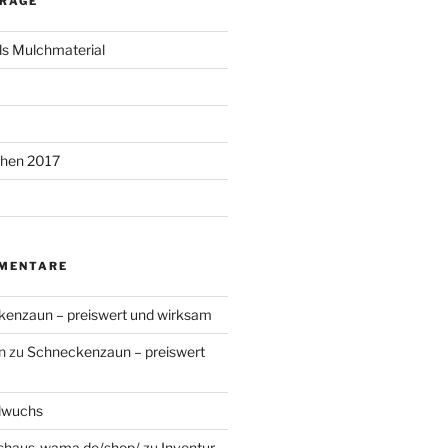
TRÄGE
ls Mulchmaterial
chen 2017
MENTARE
enzaun – preiswert und wirksam
n
zu
Schneckenzaun – preiswert
dwuchs
haus-wama.de/shop/
zu
Inventur