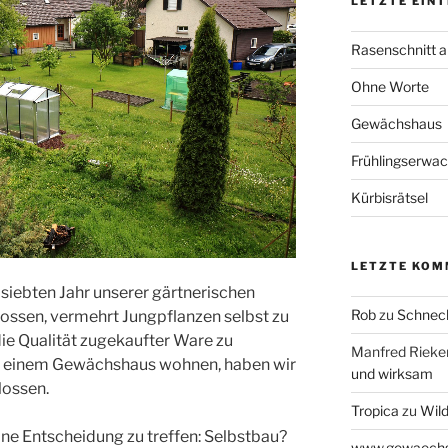
LETZTE EIN
Rasenschnitt a
Ohne Worte
Gewächshaus
Frühlingserwa
Kürbisrätsel
LETZTE KOM
 siebten Jahr unserer gärtnerischen
Rob
zu
Schneck
lossen, vermehrt Jungpflanzen selbst zu
die Qualität zugekaufter Ware zu
Manfred Rieke
 in einem Gewächshaus wohnen, haben wir
und wirksam
lossen.
Tropica
zu
Wil
 eine Entscheidung zu treffen: Selbstbau?
www.gewaechs