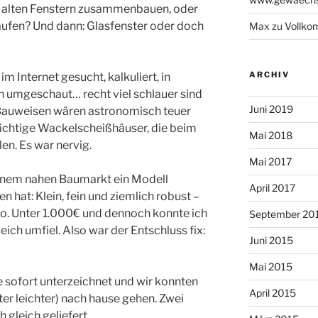
s alten Fenstern zusammenbauen, oder
 kaufen? Und dann: Glasfenster oder doch
Max
zu
Vollk
ARCHIV
m Internet gesucht, kalkuliert, in
 umgeschaut… recht viel schlauer sind
Juni 2019
 Bauweisen wären astronomisch teuer
ichtige Wackelscheißhäuser, die beim
Mai 2018
n. Es war nervig.
Mai 2017
einem nahen Baumarkt ein Modell
April 2017
n hat: Klein, fein und ziemlich robust –
ro. Unter 1.000€ und dennoch konnte ich
September 20
ich umfiel. Also war der Entschluss fix:
Juni 2015
Mai 2015
 sofort unterzeichnet und wir konnten
April 2015
ter leichter) nach hause gehen. Zwei
 gleich geliefert.