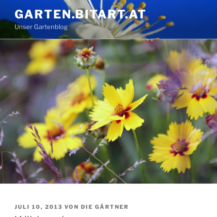
Zum
GARTEN.BITART.AT
Inhalt
Unser Gartenblog
springen
VERÖFFENTLICHT
JULI 10, 2013
VON
DIE GÄRTNER
AM