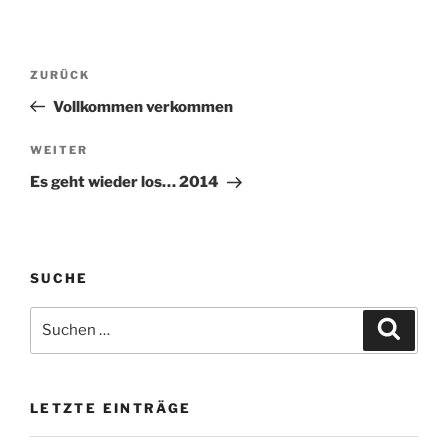
Beitragsnavigation
Vorheriger
ZURÜCK
Beitrag
Vollkommen verkommen
Nächster
WEITER
Beitrag
Es geht wieder los… 2014
SUCHE
Suchen
Suche
nach:
LETZTE EINTRÄGE