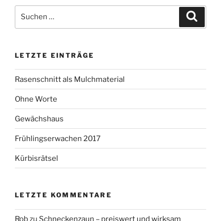
Suchen
Suche
nach:
LETZTE EINTRÄGE
Rasenschnitt als Mulchmaterial
Ohne Worte
Gewächshaus
Frühlingserwachen 2017
Kürbisrätsel
LETZTE KOMMENTARE
Rob
zu
Schneckenzaun – preiswert und wirksam