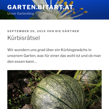
Zum
GARTEN.BITART.AT
Inhalt
Unser Gartenblog
springen
VERÖFFENTLICHT
SEPTEMBER 20, 2015
VON
DIE GÄRTNER
AM
Kürbisrätsel
Wir wundern uns grad über ein Kürbisgewächs in
unserem Garten, was für einer das wohl ist und ob man
den essen kann…