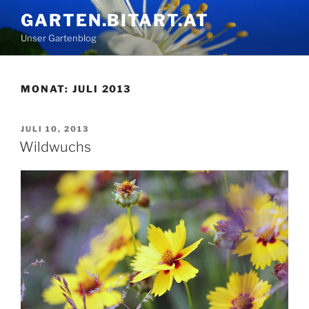
Zum
GARTEN.BITART.AT
Inhalt
Unser Gartenblog
springen
MONAT:
JULI 2013
VERÖFFENTLICHT
JULI 10, 2013
AM
Wildwuchs