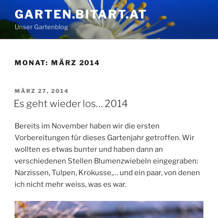
Zum
GARTEN.BITART.AT
Inhalt
Unser Gartenblog
springen
MONAT:
MÄRZ 2014
VERÖFFENTLICHT
MÄRZ 27, 2014
AM
Es geht wieder los… 2014
Bereits im November haben wir die ersten
Vorbereitungen für dieses Gartenjahr getroffen. Wir
wollten es etwas bunter und haben dann an
verschiedenen Stellen Blumenzwiebeln eingegraben:
Narzissen, Tulpen, Krokusse,… und ein paar, von denen
ich nicht mehr weiss, was es war.