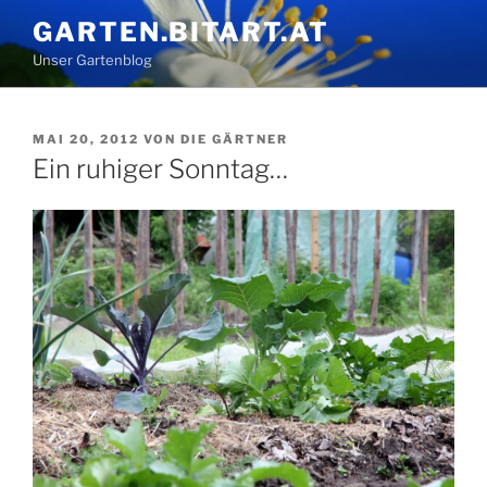
Zum
GARTEN.BITART.AT
Inhalt
Unser Gartenblog
springen
VERÖFFENTLICHT
MAI 20, 2012
VON
DIE GÄRTNER
AM
Ein ruhiger Sonntag…