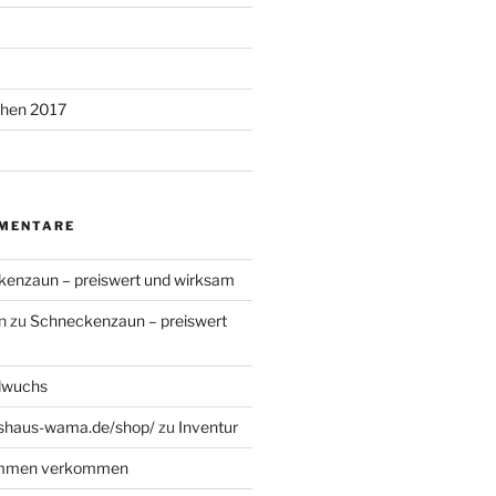
chen 2017
MENTARE
enzaun – preiswert und wirksam
n
zu
Schneckenzaun – preiswert
dwuchs
haus-wama.de/shop/
zu
Inventur
ommen verkommen