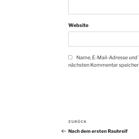
Website
Name, E-Mail-Adresse und 
nächsten Kommentar speicher
Beitragsnavigation
Vorheriger
ZURÜCK
Beitrag
Nach dem ersten Rauhreif