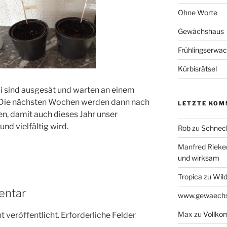
Ohne Worte
Gewächshaus
Frühlingserwa
Kürbisrätsel
li sind ausgesät und warten an einem
 Die nächsten Wochen werden dann nach
LETZTE KOM
n, damit auch dieses Jahr unser
nd vielfältig wird.
Rob
zu
Schneck
Manfred Rieke
und wirksam
Tropica
zu
Wil
entar
www.gewaechs
Max
zu
Vollk
 veröffentlicht.
Erforderliche Felder