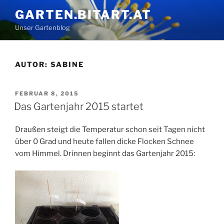
Zum
GARTEN.BITART.AT
Inhalt
Unser Gartenblog
springen
AUTOR:
SABINE
VERÖFFENTLICHT
FEBRUAR 8, 2015
AM
Das Gartenjahr 2015 startet
Draußen steigt die Temperatur schon seit Tagen nicht
über 0 Grad und heute fallen dicke Flocken Schnee
vom Himmel. Drinnen beginnt das Gartenjahr 2015: