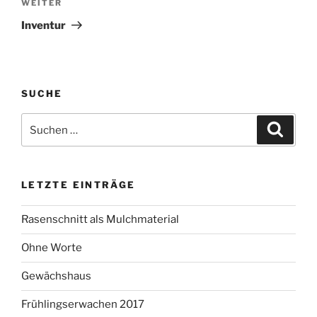
Nächster
WEITER
Beitrag
Inventur
SUCHE
Suchen
Suche
nach:
LETZTE EINTRÄGE
Rasenschnitt als Mulchmaterial
Ohne Worte
Gewächshaus
Frühlingserwachen 2017