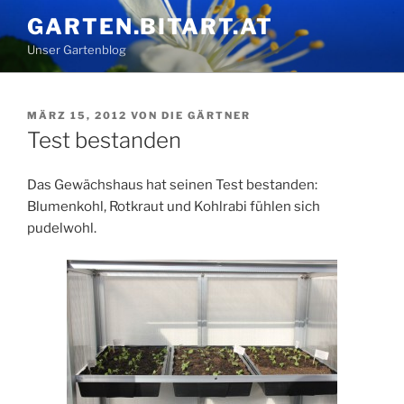
Zum
GARTEN.BITART.AT
Inhalt
Unser Gartenblog
springen
VERÖFFENTLICHT
MÄRZ 15, 2012
VON
DIE GÄRTNER
AM
Test bestanden
Das Gewächshaus hat seinen Test bestanden:
Blumenkohl, Rotkraut und Kohlrabi fühlen sich
pudelwohl.