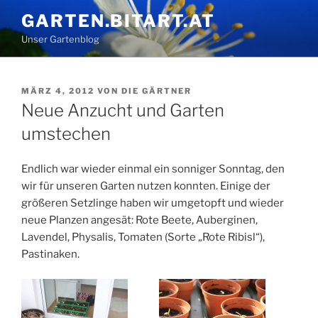
Zum
GARTEN.BITART.AT
Inhalt
Unser Gartenblog
springen
VERÖFFENTLICHT
MÄRZ 4, 2012
VON
DIE GÄRTNER
AM
Neue Anzucht und Garten
umstechen
Endlich war wieder einmal ein sonniger Sonntag, den
wir für unseren Garten nutzen konnten. Einige der
größeren Setzlinge haben wir umgetopft und wieder
neue Planzen angesät: Rote Beete, Auberginen,
Lavendel, Physalis, Tomaten (Sorte „Rote Ribisl“),
Pastinaken.