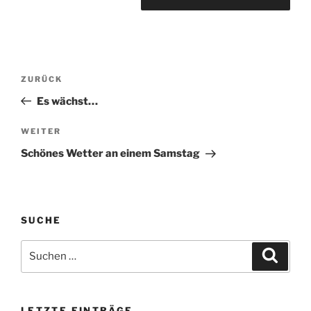
Beitragsnavigation
Vorheriger
ZURÜCK
Beitrag
Es wächst…
Nächster
WEITER
Beitrag
Schönes Wetter an einem Samstag
SUCHE
Suchen
Suche
nach:
LETZTE EINTRÄGE