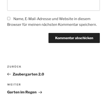
Name, E-Mail-Adresse und Website in diesem
Browser für meinen nächsten Kommentar speichern.
Beitragsnavigation
Vorheriger
ZURÜCK
Beitrag
Zaubergarten 2.0
Nächster
WEITER
Beitrag
Garten im Regen