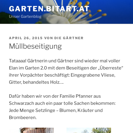
Zum
GARTEN.BITART.AT
Inhalt
Unser Gartenblog
springen
VERÖFFENTLICHT
APRIL 26, 2015
VON
DIE GÄRTNER
AM
Müllbeseitigung
Tataaaa! Gärtnerin und Gärtner sind wieder mal voller
Elan im Garten 2.0 mit dem Beseitigen der „Überreste“
ihrer Vorpächter beschäftigt: Eingegrabene Vliese,
Gitter, behandeltes Holz….
Dafür haben wir von der Familie Pfanner aus
Schwarzach auch ein paar tolle Sachen bekommen:
Jede Menge Setzlinge – Blumen, Kräuter und
Brombeeren.