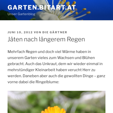
Zum
GARTEN.BITART.AT
Inhalt
Unser Gartenblog
springen
VERÖFFENTLICHT
JUNI 10, 2012
VON
DIE GÄRTNER
AM
Jäten nach längerem Regen
Mehrfach Regen und doch viel Wärme haben in
unserem Garten vieles zum Wachsen und Blühen
gebracht. Auch das Unkraut, dem wir wieder einmal in
mehrstündiger Kleinarbeit haben verucht Herr zu
werden. Daneben aber auch die gewollten Dinge – ganz
vorne dabei die Ringelblume: