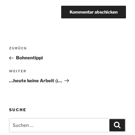
Beitragsnavigation
Vorheriger
ZURÜCK
Beitrag
Bohnentippi
Nächster
WEITER
Beitrag
…heute keine Arbeit :)…
SUCHE
Suchen
Suche
nach: